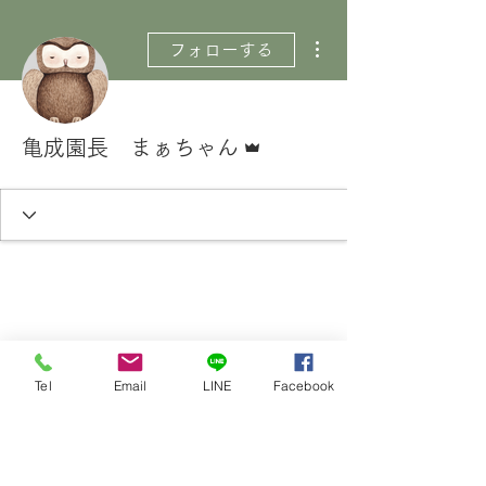
その他
フォローする
管理者
亀成園長 まぁちゃん
Tel
Email
LINE
Facebook