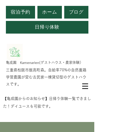
宿泊予約
ホーム
ブログ
日帰り体験
​亀成園 Kamenarien(ゲストハウス・農家体験）
​​三重県松阪市飯高町森。自給率70%の自然養鶏
学習農園が営む古民家一棟貸切型のゲストハウ
スです。
​【亀成園からのお知らせ】日帰り体験一覧できまし
た！デイユースも可能です。