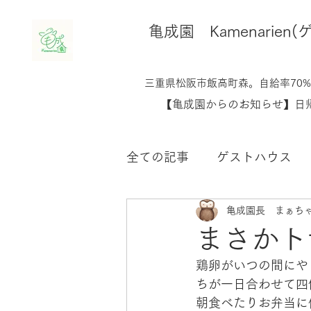
​亀成園 Kamenari
​​三重県松阪市飯高町森。自給率7
​【亀成園からのお知らせ】
全ての記事
ゲストハウス
亀成園長 まぁち
鶏のこと
生き物たちの
まさかト
鶏卵がいつの間にや
未分類
ちが一日合わせて四
朝食べたりお弁当に