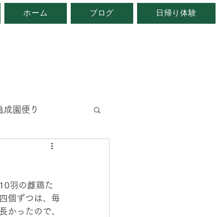
ホーム
ブログ
日帰り体験
。
亀成園便り
と
地域自慢
10羽の雌鶏た
四個ずつは、毎
長かったので、