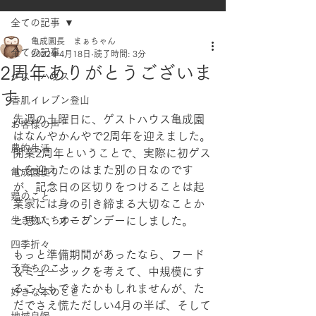
全ての記事
亀成園長 まぁちゃん
全ての記事
2022年4月18日
読了時間: 3分
2周年ありがとうございま
ゲストハウス
す
香肌イレブン登山
先週の土曜日に、ゲストハウス亀成園
お客様の声
はなんやかんやで2周年を迎えました。
農的生活
開業2周年ということで、実際に初ゲス
トを迎えたのはまた別の日なのです
亀成園便り
が、記念日の区切りをつけることは起
鶏のこと
業家には身の引き締まる大切なことか
生き物たちのこと
と思い、オープンデーにしました。
四季折々
もっと準備期間があったなら、フード
子育ちのこと
＆ミュージックを考えて、中規模にす
ることもできたかもしれませんが、た
好きな本のこと
だでさえ慌ただしい4月の半ば、そして