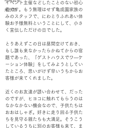
地域自慢
イベント主催などしたことのない初心
者です。もう無理はせず亀成園家族の
未分類
みのスタッフで、にわとりふれあい体
験お子様無料ということにして、小さ
く宣伝しただけの日でした。
とりあえずこの日は昼間空けておき、
もし誰も来なかったらかねてからの宿
題であった、「ゲストハウスでワ―ケ
ーション体験」をしてみようとしてい
たところ、思いがけず早いうちからお
客様が来てくれました。
近くのお友達が誘い合わせて、だった
のですが、ヒヨコに触れてもらうのは
なかなかない機会なので、子供たちは
おおはしゃぎ。好きに走り回る子供た
ちを見守る親たちも大満足。そうこう
しているうちに別のお客様も来て、ま