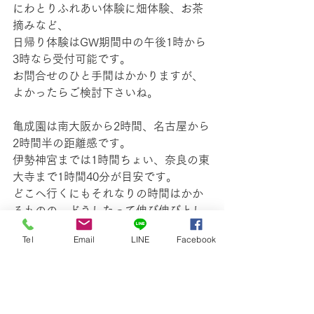
にわとりふれあい体験に畑体験、お茶
摘みなど、
日帰り体験はGW期間中の午後1時から
3時なら受付可能です。
お問合せのひと手間はかかりますが、
よかったらご検討下さいね。
亀成園は南大阪から2時間、名古屋から
2時間半の距離感です。
伊勢神宮までは1時間ちょい、奈良の東
大寺まで1時間40分が目安です。
どこへ行くにもそれなりの時間はかか
るものの、どうしたって伸び伸びとし
た旅になるという保証はできますよ。
Tel
Email
LINE
Facebook
人工音は少なくて、自然の音のみやか
ましい亀成園。今は鶏だけでなく、ツ
バメのさえずりもカエルの合唱も聞き
放題です。山に、川、古民家へに。お