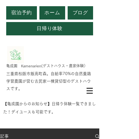
宿泊予約
ホーム
ブログ
日帰り体験
​亀成園 Kamenarien(ゲストハウス・農家体験）
​​三重県松阪市飯高町森。自給率70%の自然養鶏
学習農園が営む古民家一棟貸切型のゲストハウ
スです。
​【亀成園からのお知らせ】日帰り体験一覧できまし
た！デイユースも可能です。
記事