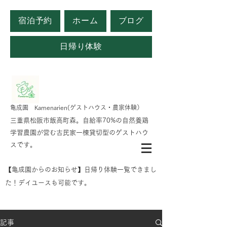
宿泊予約
ホーム
ブログ
日帰り体験
​亀成園 Kamenarien(ゲストハウス・農家体験）
​​三重県松阪市飯高町森。自給率70%の自然養鶏
学習農園が営む古民家一棟貸切型のゲストハウ
スです。
​【亀成園からのお知らせ】日帰り体験一覧できまし
た！デイユースも可能です。
記事