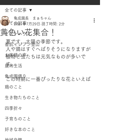
全ての記事
亀成園長 まぁちゃん
全ての記事
2021年7月29日
読了時間: 2分
黄色い花集合！
ゲストハウス
夏です。太陽の季節です。
香肌イレブン登山
人や鶏はすぐへばりそうになりますが
お客様の声
植物と虫たちは元気なものが多いで
す。
農的生活
亀成園便り
この時期に一番ぴったりな花といえば
鶏のこと
生き物たちのこと
四季折々
子育ちのこと
好きな本のこと