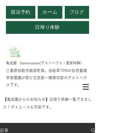
宿泊予約
ホーム
ブログ
日帰り体験
​亀成園 Kamenarien(ゲストハウス・農家体験）
​​三重県松阪市飯高町森。自給率70%の自然養鶏
学習農園が営む古民家一棟貸切型のゲストハウ
スです。
​【亀成園からのお知らせ】日帰り体験一覧できまし
た！デイユースも可能です。
記事