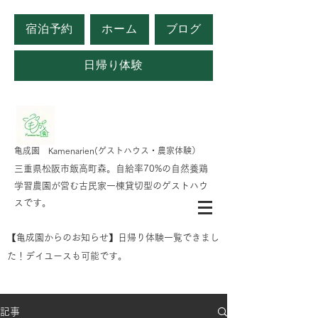
宿泊予約
ホーム
ブログ
日帰り体験
​亀成園 Kamenarien(ゲストハウス・農家体験）
​​三重県松阪市飯高町森。自給率70%の自然養鶏
学習農園が営む古民家一棟貸切型のゲストハウ
スです。
​【亀成園からのお知らせ】日帰り体験一覧できまし
た！デイユースも可能です。
記事