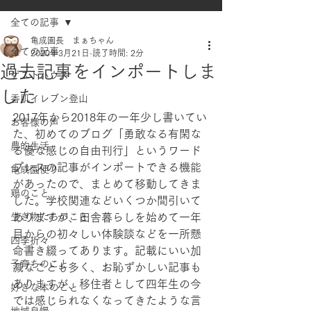
全ての記事
亀成園長 まぁちゃん
全ての記事
2020年3月21日
読了時間: 2分
過去記事をインポートしま
ゲストハウス
した
香肌イレブン登山
2017年から2018年の一年少し書いてい
お客様の声
た、初めてのブログ「勇敢なる有閑な
農的生活
る優な感じの自由刊行」というワード
プレスの記事がインポートできる機能
亀成園便り
があったので、まとめて移動してきま
鶏のこと
した。学校関連などいくつか間引いて
生き物たちのこと
ありますが、田舎暮らしを始めて一年
目からの初々しい体験談などを一所懸
四季折々
命書き綴ってあります。記載にいい加
子育ちのこと
減なことも多く、お恥ずかしい記事も
ありますが、移住者として四年生の今
好きな本のこと
では感じられなくなってきたような言