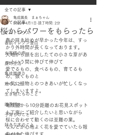
全ての記事
亀成園長 まぁちゃん
全ての記事
2023年4月1日
読了時間: 2分
桜からパワーをもらったら
ゲストハウス
春の咲き始めが早かった今年は、すっ
香肌イレブン登山
かり外時間が長くなっております。
お客様の声
大地から顔を出したての小さな芽があ
っという間に伸びて伸びて
農的生活
愛でるもの、食べるもの、育てるも
亀成園便り
の、抜くものと
一気に植物とのつきあいが忙しくなっ
鶏のこと
てしまいますよ。
生き物たちのこと
四季折々
亀成園から10分距離のお花見スポット
も丁寧にご紹介したいと思いながら
子育ちのこと
桜に合わせて動くのは至難の業。
好きな本のこと
なんとか心地よく花を愛でていたら報
告がまた伸びます。