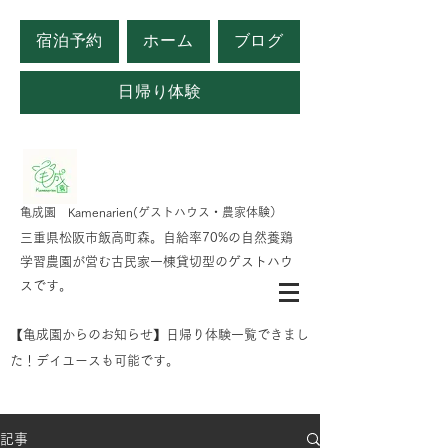
宿泊予約
ホーム
ブログ
日帰り体験
​亀成園 Kamenarien(ゲストハウス・農家体験）
​​三重県松阪市飯高町森。自給率70%の自然養鶏
学習農園が営む古民家一棟貸切型のゲストハウ
スです。
​【亀成園からのお知らせ】日帰り体験一覧できまし
た！デイユースも可能です。
記事