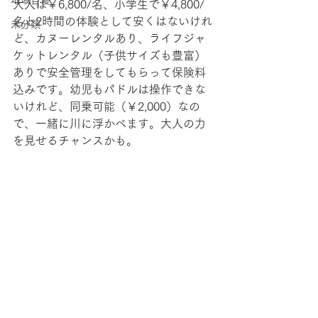
地域自慢
大人は￥6,800/名、小学生で￥4,800/
名と2時間の体験として安くはないけれ
未分類
ど、カヌーレンタルあり、ライフジャ
ケットレンタル（子供サイズも豊富）
ありで安全管理をしてもらって保険料
込みです。幼児もパドルは操作できな
いけれど、同乗可能（￥2,000）なの
で、一緒に川に浮かべます。大人の力
を見せるチャンスかも。