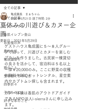
全ての記事
亀成園長 まぁちゃん
全ての記事
2021年5月21日
読了時間: 2分
夏休みの川遊び＆カヌー企
ゲストハウス
画
香肌イレブン登山
更新日：
2021年5月29日
お客様の声
ゲストハウス亀成園に５～８人グルー
農的生活
プで泊って、川遊びとカヌーを楽しむ
プランを作りました。古民家一棟貸切
亀成園便り
の良さを活かして、宿泊料は５名以上
鶏のこと
一律￥20,000のみ。ここに野菜の収穫
体験料やBBQセットレンタル、星空案
生き物たちのこと
内やカブトムシ探しも含まれます。
四季折々
子育ちのこと
カヌー体験は香肌のアウトドアガイド
であるNPO法人i-sierraさんに申し込み
好きな本のこと
ます。