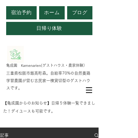
宿泊予約
ホーム
ブログ
日帰り体験
​亀成園 Kamenarien(ゲストハウス・農家体験）
​​三重県松阪市飯高町森。自給率70%の自然養鶏
学習農園が営む古民家一棟貸切型のゲストハウ
スです。
​【亀成園からのお知らせ】日帰り体験一覧できまし
た！デイユースも可能です。
記事