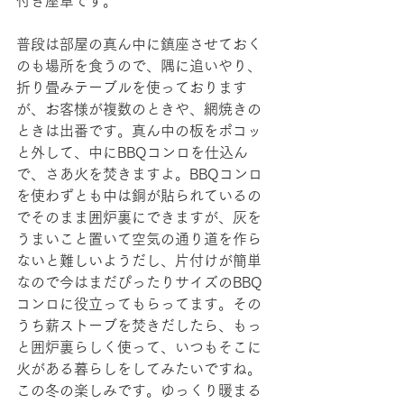
付き座卓です。
普段は部屋の真ん中に鎮座させておく
のも場所を食うので、隅に追いやり、
折り畳みテーブルを使っております
が、お客様が複数のときや、網焼きの
ときは出番です。真ん中の板をポコッ
と外して、中にBBQコンロを仕込ん
で、さあ火を焚きますよ。BBQコンロ
を使わずとも中は銅が貼られているの
でそのまま囲炉裏にできますが、灰を
うまいこと置いて空気の通り道を作ら
ないと難しいようだし、片付けが簡単
なので今はまだぴったりサイズのBBQ
コンロに役立ってもらってます。その
うち薪ストーブを焚きだしたら、もっ
と囲炉裏らしく使って、いつもそこに
火がある暮らしをしてみたいですね。
この冬の楽しみです。ゆっくり暖まる