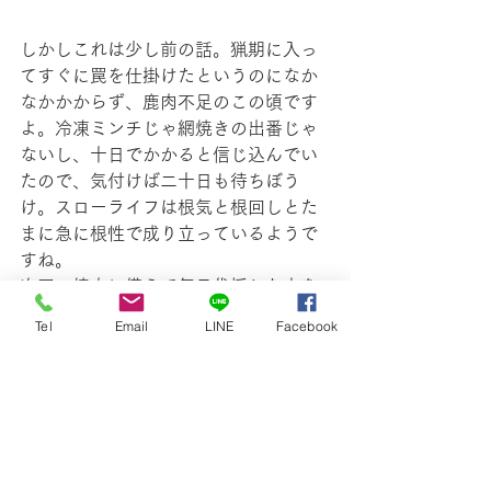
しかしこれは少し前の話。猟期に入っ
てすぐに罠を仕掛けたというのになか
なかかからず、鹿肉不足のこの頃です
よ。冷凍ミンチじゃ網焼きの出番じゃ
ないし、十日でかかると信じ込んでい
たので、気付けば二十日も待ちぼう
け。スローライフは根気と根回しとた
まに急に根性で成り立っているようで
すね。
次回の焼肉に備えて毎日伐採した木を
太い薪用と細い囲炉裏用に分けていま
Tel
Email
LINE
Facebook
すよ。一旦火がついたら細い枝を足し
ていけば火が保つのが囲炉裏の良いと
ころです。薪にはあっという間すぎて
空しくとも、囲炉裏ならじっくり燃え
るのを見て入られます。手が空かない
ときは炭を入れればよいし、適当に世