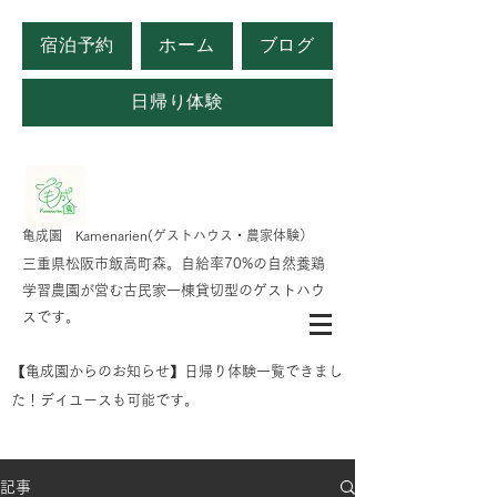
宿泊予約
ホーム
ブログ
日帰り体験
​亀成園 Kamenarien(ゲストハウス・農家体験）
​​三重県松阪市飯高町森。自給率70%の自然養鶏
学習農園が営む古民家一棟貸切型のゲストハウ
スです。
​【亀成園からのお知らせ】日帰り体験一覧できまし
た！デイユースも可能です。
記事