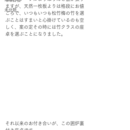
地域自慢
ますが、天然一枚板よりは格段にお値
未分類
ごろで、いつもいつも松竹梅の竹を選
ぶことはすまいと心掛けているのも空
しく、案の定その時には竹クラスの座
卓を選ぶことになりました。
それ以来のお付き合いが、この囲炉裏