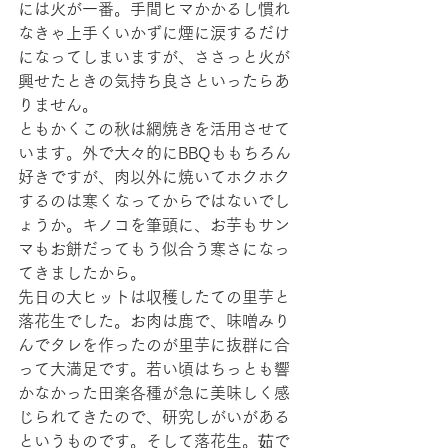
には火が一番。手間ヒマかかるし慣れ
なきゃ上手くいかずに煙に涙するだけ
になってしまいますが、ささっと火が
興せたときの気持ち良さといったらあ
りません。
ともかくこの秋は網焼きを活用させて
います。外で大々的にBBQももちろん
好きですが、肉以外に焼いてホクホク
するのは寒くなってからではないでし
ょうか。キノコを筆頭に、お芋もサン
マもお餅だってもう似合う寒さになっ
てきましたから。
先日の大ヒットは収穫したての里芋と
落花生でした。お肉は鹿で、味噌みり
んでタレを作ったのが里芋に抜群に合
って大満足です。若い頃はちっとも響
かなかった田楽各種が急に美味しく感
じられてきたので、研究しがいがある
というものです。そして落花生。茹で