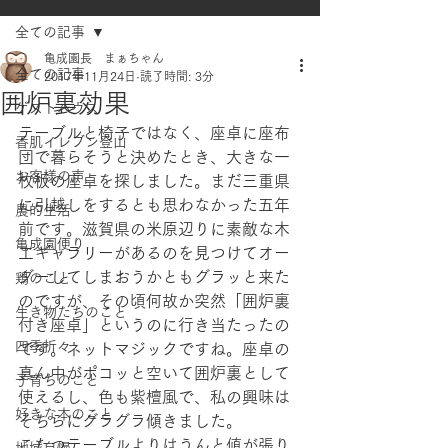
全ての記事
亀成園長 まぁちゃん
全ての記事
2017年11月24日
読了時間: 3分
囲炉裏効果
ゲストハウス
テーブルと椅子ではなく、座卓に座布
香肌イレブン登山
団で暮らそうと決めたとき、大きな一
お客様の声
枚板の座卓を探しました。まだ三重県
に引越しをするとも思わなかった五年
農的生活
前です。滋賀県の米原辺りに素敵な木
亀成園便り
工ギャラリーがあるのを見つけてオー
ダーしてしまおうかともグラッと来た
鶏のこと
のですが、その頃何故か突然「囲炉裏
生き物たちのこと
付き座卓」というのに行き当たったの
四季折々
です。ネットマジックですね。座卓の
真ん中がポコッと空いて囲炉裏として
子育ちのこと
使えるし、色も紫檀風で、私の興味は
好きな本のこと
そちらにグラグラ傾きました。
こたつテーブルよりはうんと値が張り