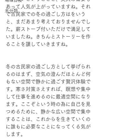
地域自慢
あって人気が上がっていますね。それ
未分類
で古民家での冬の過ごし方はをいう
と、まだあまり考えておりませんでし
た。薪ストーブ付いただけで満足して
いましたね。きちんとストーリーを作
ることを課していきますね。
冬の古民家の過ごし方として挙げられ
るのはまず、空気の澄んだほとんど何
もない空間で静かに過ごす贅沢体験で
す。寒さ対策さえすれば、瞑想や集中
して仕事を進めるのに最適空間になり
ます。ここぞという時の為に自己を見
つめるために、静かな広い空間で集中
することは、これからを生きていくの
に誰もに必要なことになってくる気が
します。