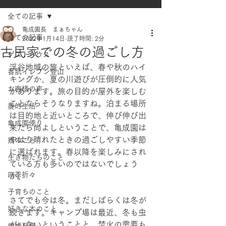
全ての記事
亀成園長 まぁちゃん
全ての記事
2022年1月14日
読了時間: 2分
古民家での冬の過ごし方
ゲストハウス
渓谷地域の旅といえば、春や秋のハイ
香肌イレブン登山
キングか、夏の川遊びが圧倒的に人気
お客様の声
があります。旅の目的が屋外を楽しむ
ことならそうなりますね。泊まる場所
農的生活
は目的地と近いところで、伸び伸び出
亀成園便り
来たら尚よしということで、亀成園は
やはり晴れたときの過ごしやすい季節
鶏のこと
に選ばれます。春以降を楽しみにされ
生き物たちのこと
ている方も多いのではないでしょう
四季折々
か。
子育ちのこと
さてでも今は冬。まだしばらくは冬が
好きな本のこと
続きます。キャンプ場は最近、冬も虫
がいないということと、焚火の需要も