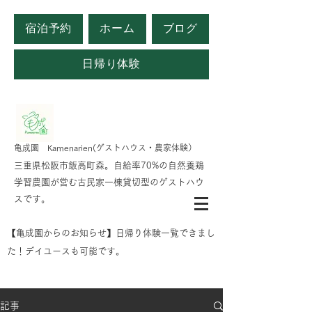
宿泊予約
ホーム
ブログ
日帰り体験
​亀成園 Kamenarien(ゲストハウス・農家体験）
​​三重県松阪市飯高町森。自給率70%の自然養鶏
学習農園が営む古民家一棟貸切型のゲストハウ
スです。
​【亀成園からのお知らせ】日帰り体験一覧できまし
た！デイユースも可能です。
記事