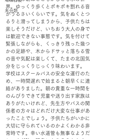
地域自慢
界。ゆっくり歩くとポキポキ割れる音
未分類
がうるさいくらいです。気をぬくとつ
るりと滑ってしまうから、子供たちは
楽しそうだけど、いちおう大人の身で
は歓迎できない事態です。気を付けて
緊張しながらも、くっきり残った幾つ
かの足跡や、木からドサッと落ちる雪
の音や気配は楽しくて、たまの北国気
分をじっくりじっくり味わいます。
学校はスクールバスの安全な運行のた
め、一時間遅れで始まると朝早くに連
絡がありました。朝の貴重な一時間を
のんびりできて児童や送り出す家族は
ありがたいけれど、先生方やバスの関
係者の方々はどれだけ大変な仕事があ
ったことでしょう。子供たちがいかに
大切に守られているのかよくわかる非
常時です。幸い水道管も無事なようだ