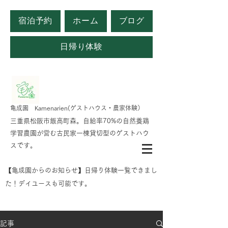
宿泊予約
ホーム
ブログ
日帰り体験
​亀成園 Kamenarien(ゲストハウス・農家体験）
​​三重県松阪市飯高町森。自給率70%の自然養鶏
学習農園が営む古民家一棟貸切型のゲストハウ
スです。
​【亀成園からのお知らせ】日帰り体験一覧できまし
た！デイユースも可能です。
記事