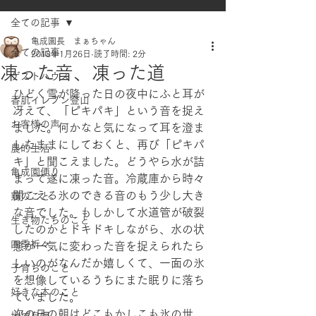
全ての記事
亀成園長 まぁちゃん
全ての記事
2018年1月26日
読了時間: 2分
凍った音、凍った道
ゲストハウス
ひどく雪が降った日の夜中にふと耳が
香肌イレブン登山
冴えて、「ピキパキ」という音を捉え
お客様の声
ました。何かなと気になって耳を澄ま
したままにしておくと、再び「ピキパ
農的生活
キ」と聞こえました。どうやら水が詰
亀成園便り
まって遂に凍った音。冷蔵庫から時々
聞こえる氷のできる音のもう少し大き
鶏のこと
な音でした。もしかして水道管が破裂
生き物たちのこと
したのかとドキドキしながら、水の状
四季折々
態が一気に変わった音を捉えられたら
しいのがなんだか嬉しくて、一面の氷
子育ちのこと
を想像しているうちにまた眠りに落ち
好きな本のこと
ていました。
次の日の朝はどこもかしこも氷の世