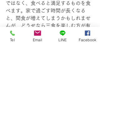
ではなく、食べると満足するものを食
べます。家で過ごす時間が長くなる
と、間食が増えてしまうかもしれませ
んが、どうせなら三食を楽しむ方が有
意義ですね。
Tel
Email
LINE
Facebook
この時期は植物がぐんぐん育つ時期。
耕す、種を蒔く、苗から育てる、何で
もありです。今の行動が未来につなが
るために、土に触れてみましょう。畑
がほしくなったら、その直感はきっと
正解ですよ。土地探し、目星をつけて
もいいですね。