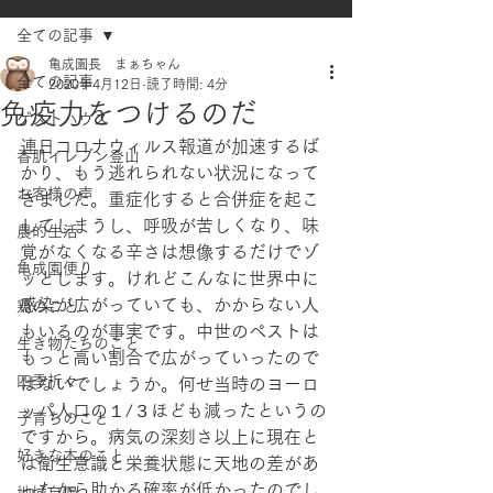
全ての記事
亀成園長 まぁちゃん
全ての記事
2020年4月12日
読了時間: 4分
免疫力をつけるのだ
ゲストハウス
連日コロナウィルス報道が加速するば
香肌イレブン登山
かり、もう逃れられない状況になって
お客様の声
きました。重症化すると合併症を起こ
してしまうし、呼吸が苦しくなり、味
農的生活
覚がなくなる辛さは想像するだけでゾ
亀成園便り
ッとします。けれどこんなに世界中に
感染が広がっていても、かからない人
鶏のこと
もいるのが事実です。中世のペストは
生き物たちのこと
もっと高い割合で広がっていったので
四季折々
はないでしょうか。何せ当時のヨーロ
ッパ人口の１/３ほども減ったというの
子育ちのこと
ですから。病気の深刻さ以上に現在と
好きな本のこと
は衛生意識と栄養状態に天地の差があ
ったから助かる確率が低かったのでし