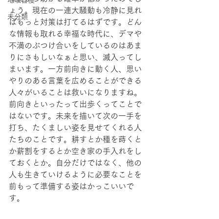
地域自慢
ょう。現在の一連大騒動も冷静に見れ
未分類
ばもっと対策は打てるはずです。どん
な情報も取れる幸福な時代に、デマや
不満のぶつけ合いをしているのはあま
りにさもしいなぁと思い、滅入ってし
まいます。一方前向きに動く人、思い
やりのある言葉を広めることができる
人々がいることは救いになりますね。
前向きといったって出歩くってことで
はないです。未来を描いて次の一手を
打ち、たくましい姿を見せてくれる人
たちのことです。耕すとか種を蒔くと
か薪割をするとか空き家の手入れをし
ておくとか。自分だけではなく、他の
人も生きていけるように必要なことを
前もって準備する姿はかっこいいで
す。