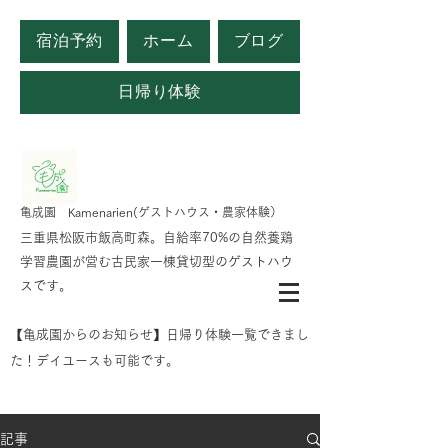
宿泊予約
ホーム
ブログ
日帰り体験
​亀成園 Kamenarien(ゲストハウス・農家体験）
​​三重県松阪市飯高町森。自給率70%の自然養鶏
学習農園が営む古民家一棟貸切型のゲストハウ
スです。
​【亀成園からのお知らせ】日帰り体験一覧できまし
た！デイユースも可能です。
記事