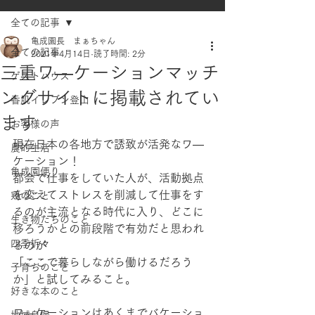
全ての記事
亀成園長 まぁちゃん
全ての記事
2021年4月14日
読了時間: 2分
三重ワ―ケーションマッチ
ゲストハウス
ングサイトに掲載されてい
香肌イレブン登山
ます
お客様の声
現在日本の各地方で誘致が活発なワ―
農的生活
ケーション！
亀成園便り
都会で仕事をしていた人が、活動拠点
を変えてストレスを削減して仕事をす
鶏のこと
るのが主流となる時代に入り、どこに
生き物たちのこと
移ろうかとの前段階で有効だと思われ
四季折々
るのが
「ここで暮らしながら働けるだろう
子育ちのこと
か」と試してみること。
好きな本のこと
ワ―ケーションはあくまでバケーショ