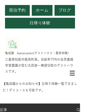
宿泊予約
ホーム
ブログ
日帰り体験
​亀成園 Kamenarien(ゲストハウス・農家体験）
​​三重県松阪市飯高町森。自給率70%の自然養鶏
学習農園が営む古民家一棟貸切型のゲストハウ
スです。
​【亀成園からのお知らせ】日帰り体験一覧できまし
た！デイユースも可能です。
記事