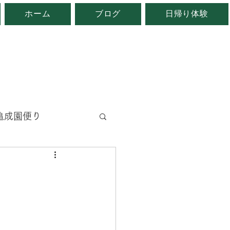
ホーム
ブログ
日帰り体験
。
亀成園便り
と
地域自慢