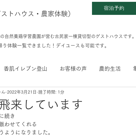
宿泊予約
en(ゲストハウス・農家体験）
0%の自然養鶏学習農園が営む古民家一棟貸切型のゲストハウスです
日帰り体験一覧できました！デイユースも可能です。
香肌イレブン登山
お客様の声
農的生活
ゃん
2022年3月21日
読了時間: 1分
こと
四季折々
子育ちのこと
好きな本のこ
飛来しています
に続き
賑わせてくれる
うようになりました。