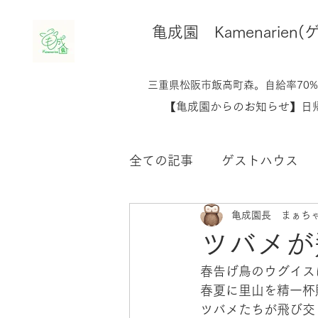
​亀成園 Kamenari
​​三重県松阪市飯高町森。自給率7
​【亀成園からのお知らせ】
全ての記事
ゲストハウス
亀成園長 まぁち
鶏のこと
生き物たちの
ツバメが
春告げ鳥のウグイス
未分類
春夏に里山を精一杯
ツバメたちが飛び交