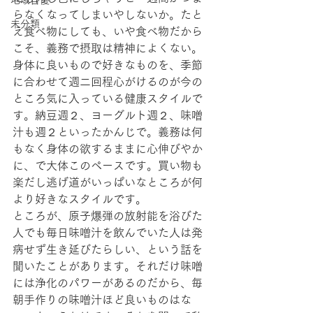
地域自慢
らなくなってしまいやしないか。たと
未分類
え食べ物にしても、いや食べ物だから
こそ、義務で摂取は精神によくない。
身体に良いもので好きなものを、季節
に合わせて週二回程心がけるのが今の
ところ気に入っている健康スタイルで
す。納豆週２、ヨーグルト週２、味噌
汁も週２といったかんじで。義務は何
もなく身体の欲するままに心伸びやか
に、で大体このペースです。買い物も
楽だし逃げ道がいっぱいなところが何
より好きなスタイルです。
ところが、原子爆弾の放射能を浴びた
人でも毎日味噌汁を飲んでいた人は発
病せず生き延びたらしい、という話を
聞いたことがあります。それだけ味噌
には浄化のパワーがあるのだから、毎
朝手作りの味噌汁ほど良いものはな