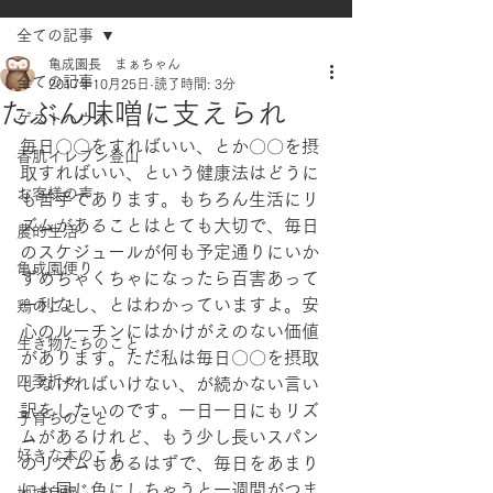
全ての記事
亀成園長 まぁちゃん
全ての記事
2017年10月25日
読了時間: 3分
たぶん味噌に支えられ
ゲストハウス
毎日〇〇をすればいい、とか〇〇を摂
香肌イレブン登山
取すればいい、という健康法はどうに
お客様の声
も苦手であります。もちろん生活にリ
ズムがあることはとても大切で、毎日
農的生活
のスケジュールが何も予定通りにいか
亀成園便り
ずめちゃくちゃになったら百害あって
一利なし、とはわかっていますよ。安
鶏のこと
心のルーチンにはかけがえのない価値
生き物たちのこと
があります。ただ私は毎日〇〇を摂取
四季折々
しなければいけない、が続かない言い
訳をしたいのです。一日一日にもリズ
子育ちのこと
ムがあるけれど、もう少し長いスパン
好きな本のこと
のリズムもあるはずで、毎日をあまり
にも同じ色にしちゃうと一週間がつま