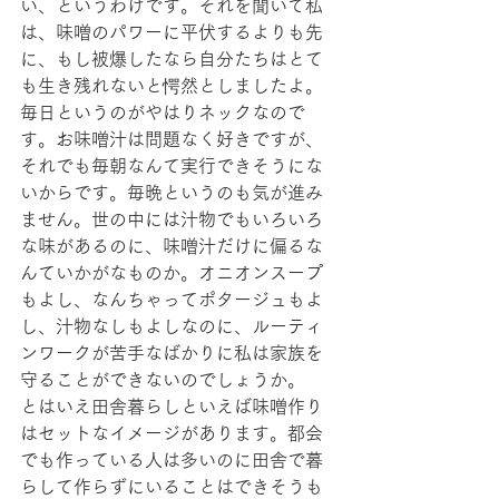
い、というわけです。それを聞いて私
は、味噌のパワーに平伏するよりも先
に、もし被爆したなら自分たちはとて
も生き残れないと愕然としましたよ。
毎日というのがやはりネックなので
す。お味噌汁は問題なく好きですが、
それでも毎朝なんて実行できそうにな
いからです。毎晩というのも気が進み
ません。世の中には汁物でもいろいろ
な味があるのに、味噌汁だけに偏るな
んていかがなものか。オニオンスープ
もよし、なんちゃってポタージュもよ
し、汁物なしもよしなのに、ルーティ
ンワークが苦手なばかりに私は家族を
守ることができないのでしょうか。
とはいえ田舎暮らしといえば味噌作り
はセットなイメージがあります。都会
でも作っている人は多いのに田舎で暮
らして作らずにいることはできそうも