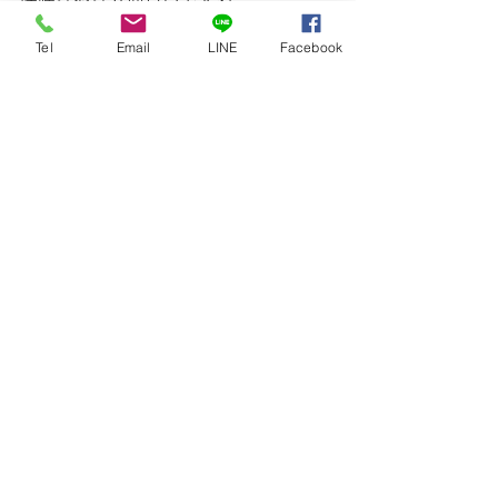
味噌はやはり面白いですね。
ほとんど毎日の味噌摂取はいつまで続
Tel
Email
LINE
Facebook
くかわかりませんが、かの孔子のお言
葉「醬がなければ飯が食えぬ」を心に
刻み、日本の醬筆頭の味噌と仲良しで
い続けたいものですよ。でも毎朝は勘
弁。
未分類
すべて表示
最新記事