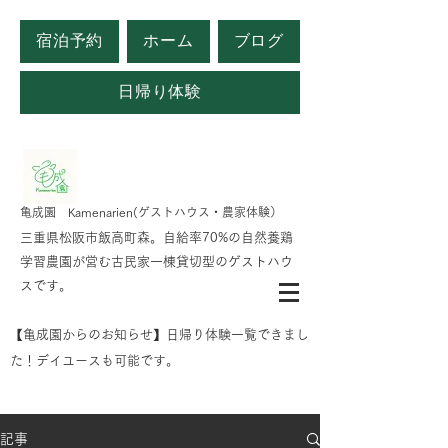
宿泊予約
ホーム
ブログ
日帰り体験
​亀成園 Kamenarien(ゲストハウス・農家体験）
​​三重県松阪市飯高町森。自給率70%の自然養鶏
学習農園が営む古民家一棟貸切型のゲストハウ
スです。
​【亀成園からのお知らせ】日帰り体験一覧できまし
た！デイユースも可能です。
記事