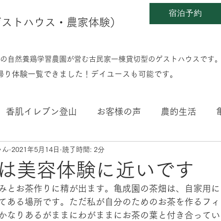
宿泊予約
en(ゲストハウス・農家体験）
0%の自然養鶏学習農園が営む古民家一棟貸切型のゲストハウスです
日帰り体験一覧できました！デイユースも可能です。
香肌イレブン登山
お客様の声
農的生活
ゃん
2021年5月14日
読了時間: 2分
こと
四季折々
子育ちのこと
好きな本のこ
は美容体験に近いです
みとお茶作りに精が出ます。亀成園の茶畑は、自家用に
てある場所です。ただ私が自分のためのお茶を作るフィ
かなりあるがままにわがままにお茶の葉と付き合ってい