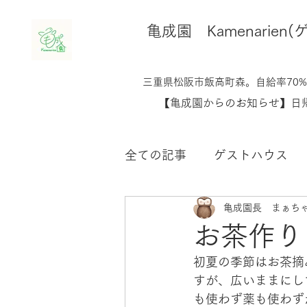
​亀成園 Kamenari
​​三重県松阪市飯高町森。自給率7
​【亀成園からのお知らせ】
全ての記事
ゲストハウス
亀成園長 まぁち
鶏のこと
生き物たちの
お茶作り
初夏の季節はお茶摘
未分類
すが、広いままにし
も使わず薬も使わず