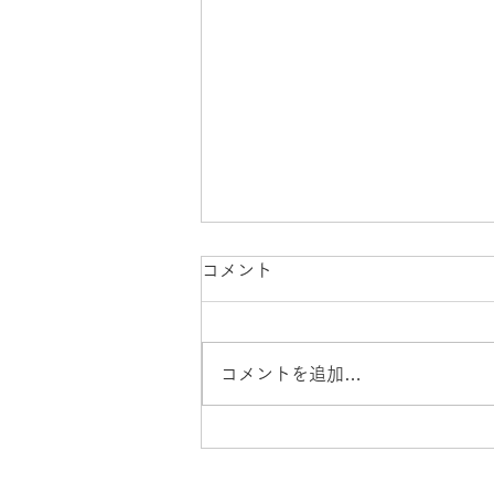
春が早い2026
コメント
例年、この辺りの桜は4月入って
からが本番なのですが、今年はも
うすでにあちこちで淡いピンクで
コメントを追加…
いっぱいです。 華やぐ季節、浮
かれてもいい頃。 春はなんだか
やっぱりそわそわの季節です。
この時期に訪れてくれるお客様に