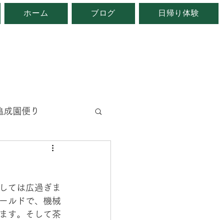
ホーム
ブログ
日帰り体験
。
亀成園便り
と
地域自慢
しては広過ぎま
ールドで、機械
ます。そして茶