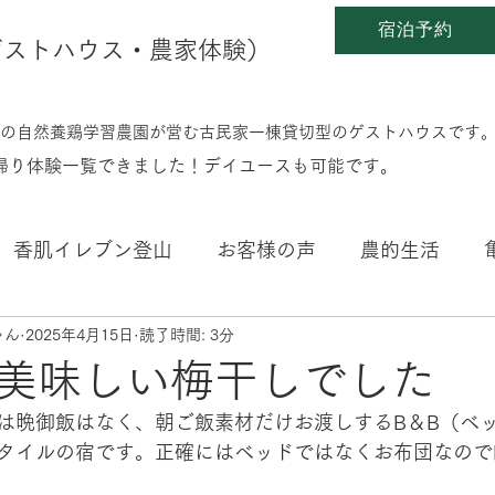
宿泊予約
en(ゲストハウス・農家体験）
0%の自然養鶏学習農園が営む古民家一棟貸切型のゲストハウスです
日帰り体験一覧できました！デイユースも可能です。
香肌イレブン登山
お客様の声
農的生活
ゃん
2025年4月15日
読了時間: 3分
こと
四季折々
子育ちのこと
好きな本のこ
美味しい梅干しでした
は晩御飯はなく、朝ご飯素材だけお渡しするB＆B（ベ
タイルの宿です。正確にはベッドではなくお布団なのでF