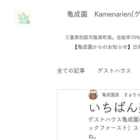
​亀成園 Kamenari
​​三重県松阪市飯高町森。自給率7
​【亀成園からのお知らせ】
全ての記事
ゲストハウス
亀成園長 まぁち
鶏のこと
生き物たちの
いちばん
ゲストハウス亀成園
未分類
ックファースト）ス
ね。