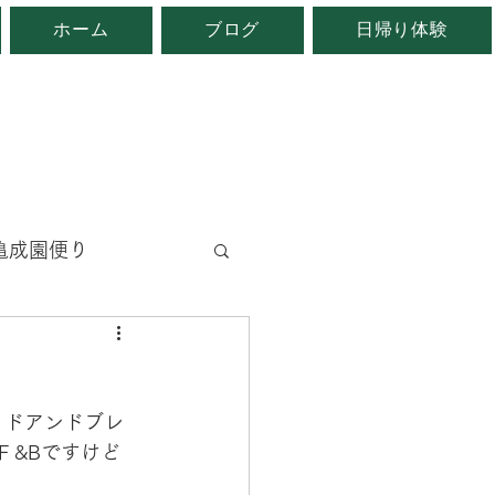
ホーム
ブログ
日帰り体験
。
亀成園便り
と
地域自慢
ッドアンドブレ
 &Bですけど